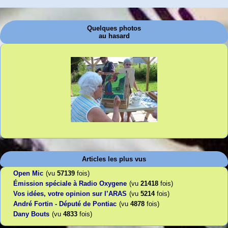
Quelques photos
au hasard
Articles les plus vus
Open Mic
(vu
57139
fois)
Émission spéciale à Radio Oxygene
(vu
21418
fois)
Vos idées, votre opinion sur l’ARAS
(vu
5214
fois)
André Fortin - Député de Pontiac
(vu
4878
fois)
Dany Bouts
(vu
4833
fois)