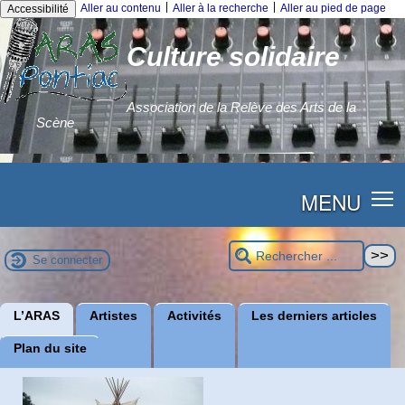
|
|
Aller au contenu
Aller à la recherche
Aller au pied de page
Accessibilité
Culture solidaire
Association de la Relève des Arts de la
Scène
MENU
Se connecter
L’ARAS
Artistes
Activités
Les derniers articles
Plan du site